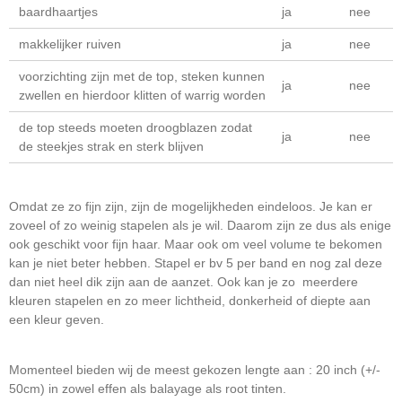
baardhaartjes
ja
nee
makkelijker ruiven
ja
nee
voorzichting zijn met de top, steken kunnen
ja
nee
zwellen en hierdoor klitten of warrig worden
de top steeds moeten droogblazen zodat
ja
nee
de steekjes strak en sterk blijven
Omdat ze zo fijn zijn, zijn de mogelijkheden eindeloos. Je kan er
zoveel of zo weinig stapelen als je wil. Daarom zijn ze dus als enige
ook geschikt voor fijn haar. Maar ook om veel volume te bekomen
kan je niet beter hebben. Stapel er bv 5 per band en nog zal deze
dan niet heel dik zijn aan de aanzet. Ook kan je zo meerdere
kleuren stapelen en zo meer lichtheid, donkerheid of diepte aan
een kleur geven.
Momenteel bieden wij de meest gekozen lengte aan : 20 inch (+/-
50cm) in zowel effen als balayage als root tinten.