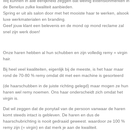
Wij kunnen in alle eerlijkheid zeggen dat weinig extensionmerken in
de Benelux zulke kwaliteit aanbieden.
Spring er uit als salon door met het mooiste haar te werken, alsook
luxe werkmaterialen en branding.
Geef jouw klant een belevenis en de mond op mond reclame zal
snel zijn werk doen!
Onze haren hebben al hun schubben en zijn volledig remy = virgin
hair.
Bij heel veel kwaliteiten, eigenlijk bij de meeste, is het haar maar
rond de 70-80 % remy omdat dit met een machine is gesorteerd
(de haarschubben in de juiste richting gelegd) maar mogen ze hun
haren wel remy noemen. Ons haar onderscheidt zich omdat het
virgin is.
Dat wil zeggen dat de ponytail van de persoon vanwaar de haren
komt steeds intact is gebleven. De haren en dus de
haarschubrichting is nooit gedraaid geweest. waardoor ze 100 %
remy zijn (= virgin) en dat merk je aan de kwaliteit.