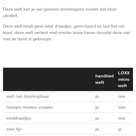
Deze weft kan je wel gewoon doorknippen zonder dat deze
uitrafelt.
Deze weft heeft geen eind draadjes, geen baard en last but not
least, deze weft verliest veel minder losse haren doordat deze niet
met de hand is geknoopt.
LOXX
handtied
micro
weft
weft
weft niet doorknipbaar
ja
nee
hoekjes moeten vouwen
ja
nee
einddraadjes
ja
nee
zeer fijn
ja
ja