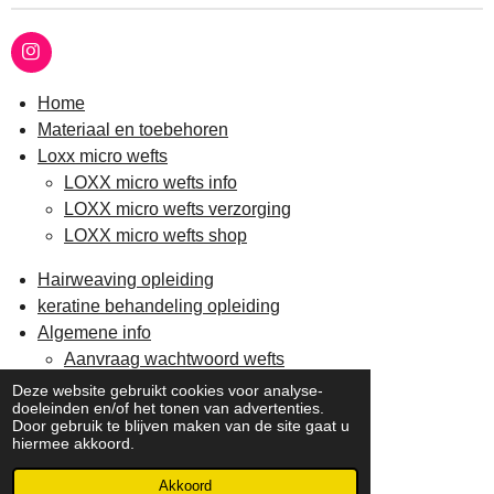
I
n
s
Home
t
Materiaal en toebehoren
a
g
Loxx micro wefts
r
LOXX micro wefts info
a
m
LOXX micro wefts verzorging
LOXX micro wefts shop
Hairweaving opleiding
keratine behandeling opleiding
Algemene info
Aanvraag wachtwoord wefts
Verzending en retour
Deze website gebruikt cookies voor analyse-
doeleinden en/of het tonen van advertenties.
Contact
Door gebruik te blijven maken van de site gaat u
hiermee akkoord.
© 2021 - 2026 Loxx hairextensions
Powered by
JouwWeb
Akkoord