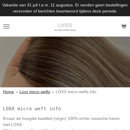
Vakantie van 31 juli t.e.m. 11 augustus. Er worden geen bestellingen
Ga
verzonden of berichten beantwoord tijdens deze periode.
direct
naar
de
hoofdinhoud
Home
»
Loxx micro wefts
»
LOXX micro wefts info
LOXX micro weft info
Ervaar de hoogste kwaliteit (virgin) 100% echte russische haren
met LOXX.