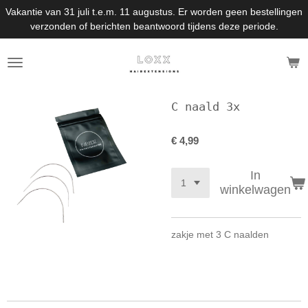
Vakantie van 31 juli t.e.m. 11 augustus. Er worden geen bestellingen
Ga
verzonden of berichten beantwoord tijdens deze periode.
direct
naar
de
hoofdinhoud
C naald 3x
€ 4,99
In
winkelwagen
zakje met 3 C naalden