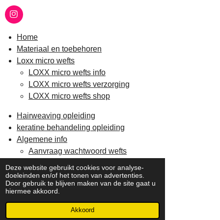
I
n
s
Home
t
Materiaal en toebehoren
a
g
Loxx micro wefts
r
LOXX micro wefts info
a
m
LOXX micro wefts verzorging
LOXX micro wefts shop
Hairweaving opleiding
keratine behandeling opleiding
Algemene info
Aanvraag wachtwoord wefts
Verzending en retour
Deze website gebruikt cookies voor analyse-
Contact
doeleinden en/of het tonen van advertenties.
Door gebruik te blijven maken van de site gaat u
hiermee akkoord.
© 2021 - 2026 Loxx hairextensions
Powered by
JouwWeb
Akkoord