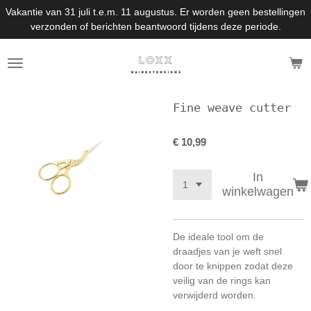
Vakantie van 31 juli t.e.m. 11 augustus. Er worden geen bestellingen
Ga
verzonden of berichten beantwoord tijdens deze periode.
direct
naar
de
hoofdinhoud
Fine weave cutter
€ 10,99
In
winkelwagen
De ideale tool om de
draadjes van je weft snel
door te knippen zodat deze
veilig van de rings kan
verwijderd worden.