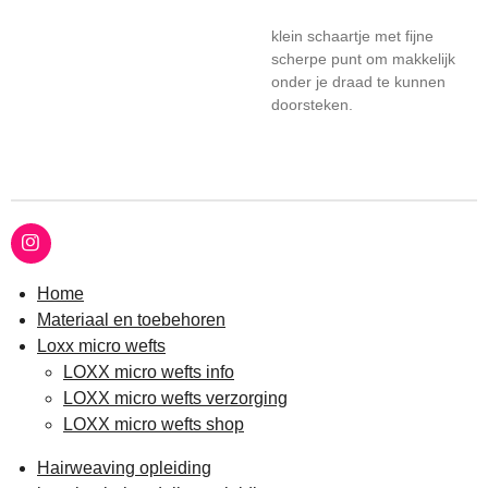
klein schaartje met fijne
scherpe punt om makkelijk
onder je draad te kunnen
doorsteken.
I
n
s
Home
t
Materiaal en toebehoren
a
g
Loxx micro wefts
r
LOXX micro wefts info
a
m
LOXX micro wefts verzorging
LOXX micro wefts shop
Hairweaving opleiding