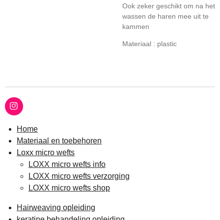
Ook zeker geschikt om na het
wassen de haren mee uit te
kammen
Materiaal : plastic
I
n
s
Home
t
Materiaal en toebehoren
a
g
Loxx micro wefts
r
LOXX micro wefts info
a
m
LOXX micro wefts verzorging
LOXX micro wefts shop
Hairweaving opleiding
keratine behandeling opleiding