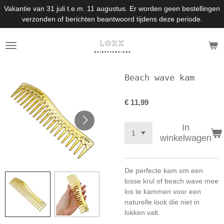
Vakantie van 31 juli t.e.m. 11 augustus. Er worden geen bestellingen
Ga
verzonden of berichten beantwoord tijdens deze periode.
direct
naar
de
hoofdinhoud
Beach wave kam
€ 11,99
In
winkelwagen
De perfecte kam om een
losse krul of beach wave mee
los te kammen voor een
naturelle look die niet in
lokken valt.