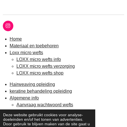
I
n
s
Home
t
Materiaal en toebehoren
a
g
Loxx micro wefts
r
LOXX micro wefts info
a
m
LOXX micro wefts verzorging
LOXX micro wefts shop
Hairweaving opleiding
keratine behandeling opleiding
Algemene info
Aanvraag wachtwoord wefts
Verzending en retour
Deze website gebruikt cookies voor analyse-
Contact
doeleinden en/of het tonen van advertenties.
Door gebruik te blijven maken van de site gaat u