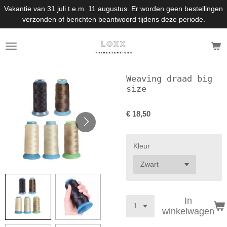
Vakantie van 31 juli t.e.m. 11 augustus. Er worden geen bestellingen
Ga
verzonden of berichten beantwoord tijdens deze periode.
direct
naar
de
hoofdinhoud
Weaving draad big
size
€ 18,50
Kleur
In
winkelwagen