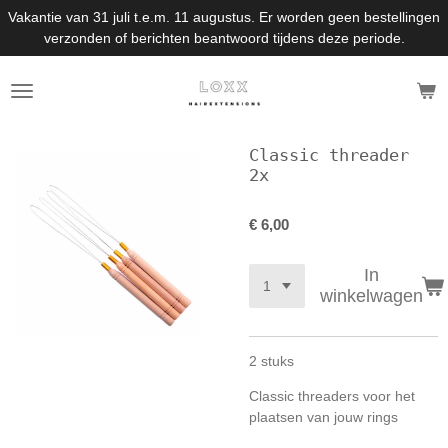
Vakantie van 31 juli t.e.m. 11 augustus. Er worden geen bestellingen
Ga
verzonden of berichten beantwoord tijdens deze periode.
direct
naar
de
hoofdinhoud
Classic threader
2x
€ 6,00
In
winkelwagen
2 stuks
Classic threaders voor het
plaatsen van jouw rings