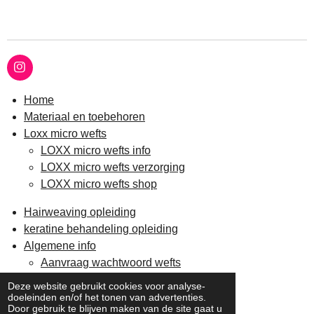
I
n
s
Home
t
Materiaal en toebehoren
a
g
Loxx micro wefts
r
LOXX micro wefts info
a
m
LOXX micro wefts verzorging
LOXX micro wefts shop
Hairweaving opleiding
keratine behandeling opleiding
Algemene info
Aanvraag wachtwoord wefts
Verzending en retour
Deze website gebruikt cookies voor analyse-
Contact
doeleinden en/of het tonen van advertenties.
Door gebruik te blijven maken van de site gaat u